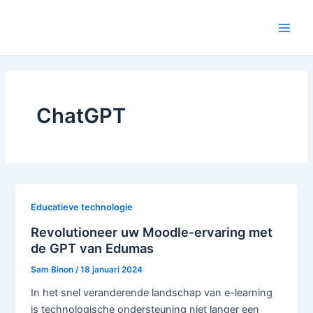
Doorgaan
Main
naar
Men
inhoud
ChatGPT
Educatieve technologie
Revolutioneer uw Moodle-ervaring met
de GPT van Edumas
Sam Binon
/
18 januari 2024
In het snel veranderende landschap van e-learning
is technologische ondersteuning niet langer een